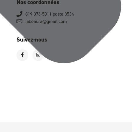
Nos coordonnées
819 376-5011 poste 3534
laboaura@gmail.com
Suivez-nous