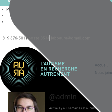
Accepter
Refuser
Voir les préférences
Politique de confidentialité
819 376-5011 poste 3534
laboaura@gmail.com
Accueil
Nous join
@admin
Active il y a 3 semaines et 6 jours