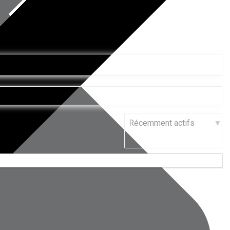
Trier
par: