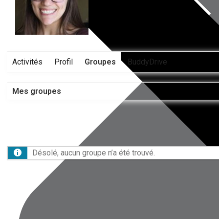
Activités
Profil
Groupes
BuddyDrive
Mes groupes
Désolé, aucun groupe n’a été trouvé.